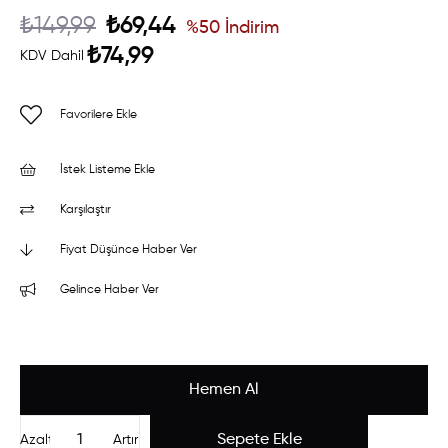
₺149,99
₺69,44
%
50
İndirim
₺74,99
KDV Dahil
Favorilere Ekle
İstek Listeme Ekle
Karşılaştır
Fiyat Düşünce Haber Ver
Gelince Haber Ver
Azalt
Artır