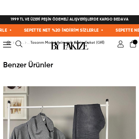
1999 TL VE ÜZERİ PEŞİN ÖDEMELİ ALIŞVERİŞLERDE KARGO BEDAVA
 •
SEPETTE NET %20 İNDİRİM SİZLERLE •
SEPETTE NET %
Tasarım Model Asimetrik Kesim Ceket (GRİ)
Benzer Ürünler