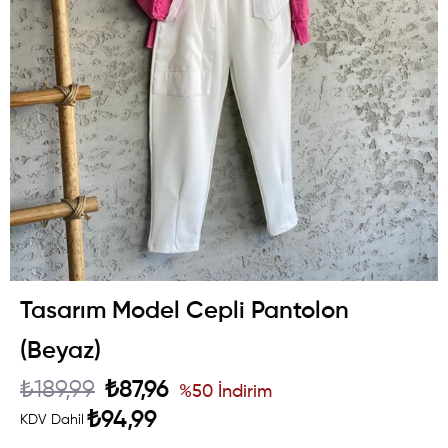
Tasarım Model Cepli Pantolon
(Beyaz)
₺189,99
₺87,96
%
50
İndirim
₺94,99
KDV Dahil