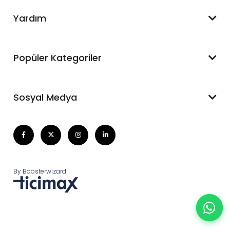
Hakkımızda
Yardım
İletişim
Mesafeli Satış Sözleşmesi
Hesabım
Popüler Kategoriler
Blog
Sipariş Takip
Kargom Nerede
Gömlek
Sosyal Medya
Elbise
Tişört
Etek
By Boosterwizard