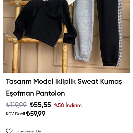
Tasarım Model İkiiplik Sweat Kumaş
Eşofman Pantolon
₺119,99
₺55,55
%
50
İndirim
₺59,99
KDV Dahil
Favorilere Ekle