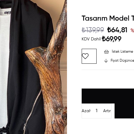
Tasarım Model 
₺139,99
₺64,81
₺69,99
KDV Dahil
İstek Listeme 
Fiyat Düşünce
Azalt
Artır