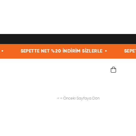
NET %20 İNDİRİM SİZLERLE •
SEPETTE NET %20 İNDİ
< < Önceki Sayfaya Dön