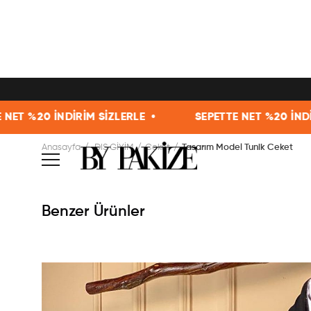
 SİZLERLE •
SEPETTE NET %20 İNDİRİM SİZLERLE •
Anasayfa
DIŞ GİYİM
Ceket
Tasarım Model Tunik Ceket
Benzer Ürünler