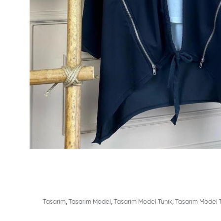
Tasarım
,
Tasarım Model
,
Tasarım Model Tunik
,
Tasarım Model 