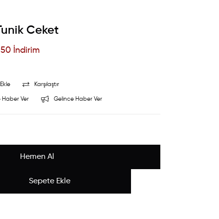
Tunik Ceket
%
50
İndirim
Ekle
Karşılaştır
 Haber Ver
Gelince Haber Ver