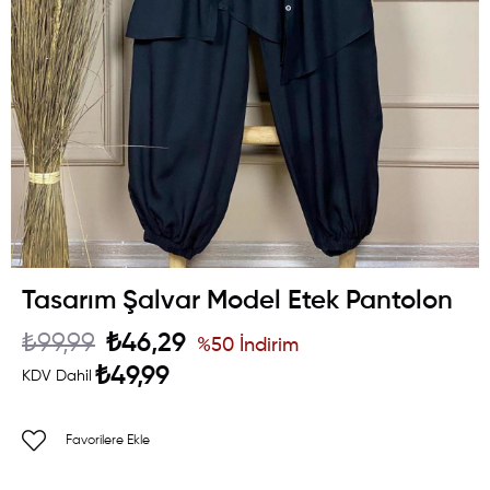
Tasarım Şalvar Model Etek Pantolon
₺99,99
₺46,29
%
50
İndirim
₺49,99
KDV Dahil
Favorilere Ekle