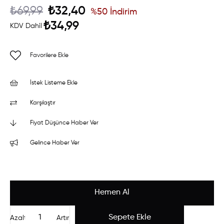
₺69,99
₺32,40
%
50
İndirim
₺34,99
KDV Dahil
Favorilere Ekle
İstek Listeme Ekle
Karşılaştır
Fiyat Düşünce Haber Ver
Gelince Haber Ver
Azalt
Artır