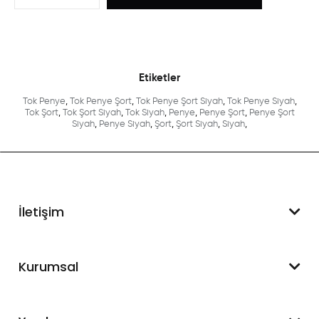
Etiketler
Tok Penye
,
Tok Penye Şort
,
Tok Penye Şort Siyah
,
Tok Penye Siyah
,
Tok Şort
,
Tok Şort Siyah
,
Tok Siyah
,
Penye
,
Penye Şort
,
Penye Şort
Siyah
,
Penye Siyah
,
Şort
,
Şort Siyah
,
Siyah
,
İletişim
WhatsApp Destek
Kurumsal
+90 545 550 49 88
Hakkımızda