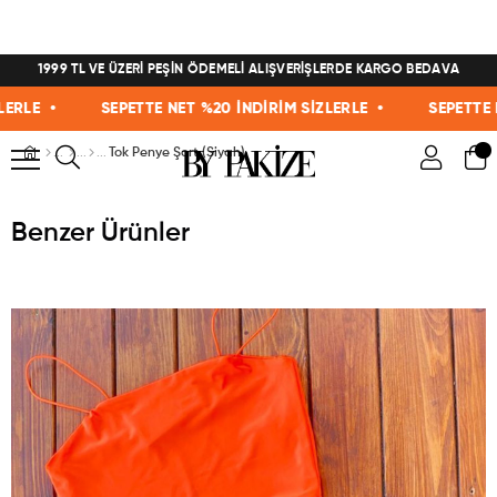
1999 TL VE ÜZERİ PEŞİN ÖDEMELİ ALIŞVERİŞLERDE KARGO BEDAVA
E •
SEPETTE NET %20 İNDİRİM SİZLERLE •
SEPETTE NET 
Tok Penye Şort (Siyah)
Benzer Ürünler