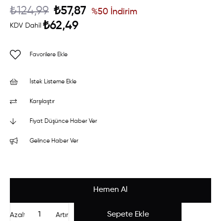
₺124,99
₺57,87
%
50
İndirim
₺62,49
KDV Dahil
Favorilere Ekle
İstek Listeme Ekle
Karşılaştır
Fiyat Düşünce Haber Ver
Gelince Haber Ver
Azalt
Artır