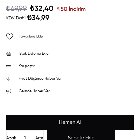
₺69,99
₺32,40
%
50
İndirim
₺34,99
KDV Dahil
Favorilere Ekle
İstek Listeme Ekle
Karşılaştır
Fiyat Düşünce Haber Ver
Gelince Haber Ver
Azalt
Artır