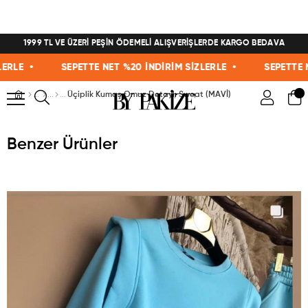
1999 TL VE ÜZERİ PEŞİN ÖDEMELİ ALIŞVERİŞLERDE KARGO BEDAVA
E •
SEPETTE NET %20 İNDİRİM SİZLERLE •
SEPETTE NET 
Üçiplik Kumaş Omuz Detaylı Sweat (MAVİ)
Benzer Ürünler