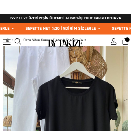
1999 TL VE ÜZERİ PEŞİN ÖDEMELİ ALIŞVERİŞLERDE KARGO BEDAVA
LE •
SEPETTE NET %20 İNDİRİM SİZLERLE •
SEPETTE NET 
Üstü Şifon Kumaş Detaylı Tasarım Bluz