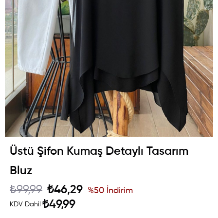
Üstü Şifon Kumaş Detaylı Tasarım
Bluz
₺99,99
₺46,29
%
50
İndirim
₺49,99
KDV Dahil