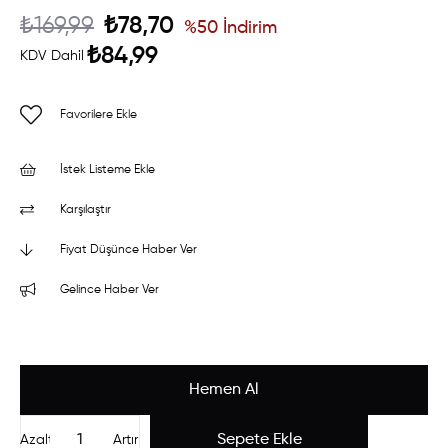
₺169,99
₺78,70
%
50
İndirim
₺84,99
KDV Dahil
Favorilere Ekle
İstek Listeme Ekle
Karşılaştır
Fiyat Düşünce Haber Ver
Gelince Haber Ver
Azalt
Artır