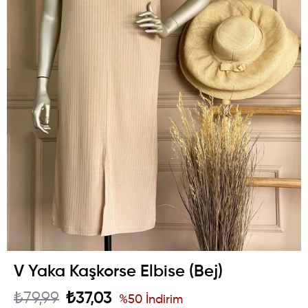
V Yaka Kaşkorse Elbise (Bej)
₺79,99
₺37,03
%
50
İndirim