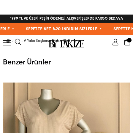
1999 TL VE ÜZERİ PEŞİN ÖDEMELİ ALIŞVERİŞLERDE KARGO BEDAVA
E •
SEPETTE NET %20 İNDİRİM SİZLERLE •
SEPETTE NET 
V Yaka Kaşkorse Elbise (Bej)
Benzer Ürünler