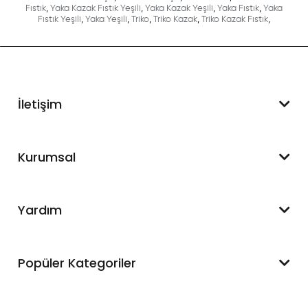
Fıstık
,
Yaka Kazak Fıstık Yeşili
,
Yaka Kazak Yeşili
,
Yaka Fıstık
,
Yaka
Fıstık Yeşili
,
Yaka Yeşili
,
Triko
,
Triko Kazak
,
Triko Kazak Fıstık
,
İletişim
WhatsApp Destek
Kurumsal
+90 545 550 49 88
Hakkımızda
Yardım
İletişim
Mesafeli Satış Sözleşmesi
Hesabım
Popüler Kategoriler
Blog
Sipariş Takip
Kargom Nerede
Gömlek