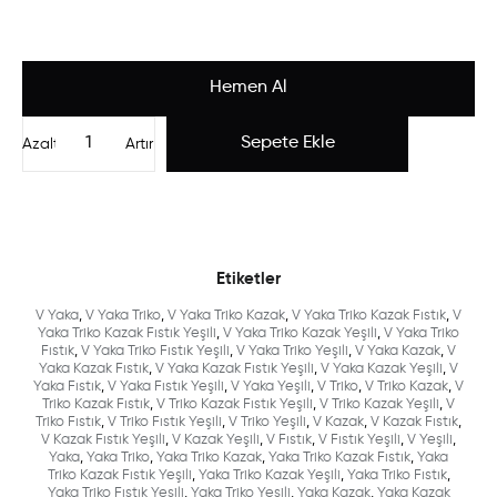
Azalt
Artır
Etiketler
V Yaka
,
V Yaka Triko
,
V Yaka Triko Kazak
,
V Yaka Triko Kazak Fıstık
,
V
Yaka Triko Kazak Fıstık Yeşili
,
V Yaka Triko Kazak Yeşili
,
V Yaka Triko
Fıstık
,
V Yaka Triko Fıstık Yeşili
,
V Yaka Triko Yeşili
,
V Yaka Kazak
,
V
Yaka Kazak Fıstık
,
V Yaka Kazak Fıstık Yeşili
,
V Yaka Kazak Yeşili
,
V
Yaka Fıstık
,
V Yaka Fıstık Yeşili
,
V Yaka Yeşili
,
V Triko
,
V Triko Kazak
,
V
Triko Kazak Fıstık
,
V Triko Kazak Fıstık Yeşili
,
V Triko Kazak Yeşili
,
V
Triko Fıstık
,
V Triko Fıstık Yeşili
,
V Triko Yeşili
,
V Kazak
,
V Kazak Fıstık
,
V Kazak Fıstık Yeşili
,
V Kazak Yeşili
,
V Fıstık
,
V Fıstık Yeşili
,
V Yeşili
,
Yaka
,
Yaka Triko
,
Yaka Triko Kazak
,
Yaka Triko Kazak Fıstık
,
Yaka
Triko Kazak Fıstık Yeşili
,
Yaka Triko Kazak Yeşili
,
Yaka Triko Fıstık
,
Yaka Triko Fıstık Yeşili
,
Yaka Triko Yeşili
,
Yaka Kazak
,
Yaka Kazak