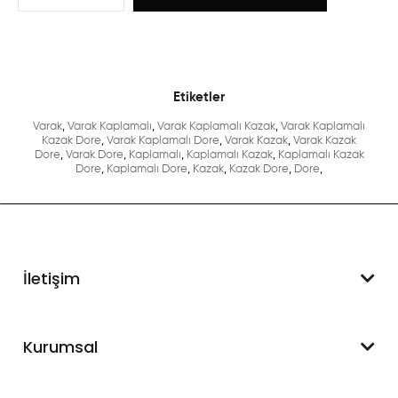
Etiketler
Varak
,
Varak Kaplamalı
,
Varak Kaplamalı Kazak
,
Varak Kaplamalı
Kazak Dore
,
Varak Kaplamalı Dore
,
Varak Kazak
,
Varak Kazak
Dore
,
Varak Dore
,
Kaplamalı
,
Kaplamalı Kazak
,
Kaplamalı Kazak
Dore
,
Kaplamalı Dore
,
Kazak
,
Kazak Dore
,
Dore
,
İletişim
WhatsApp Destek
Kurumsal
+90 545 550 49 88