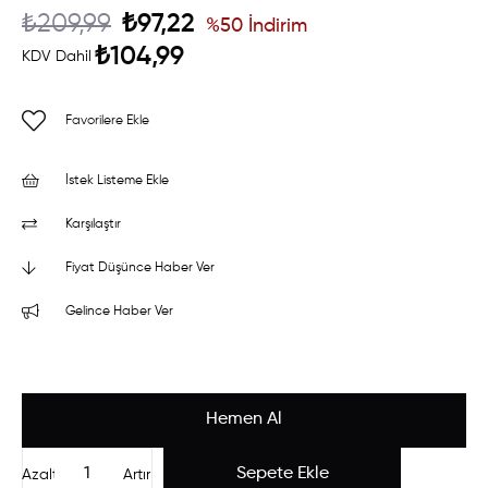
₺209,99
₺97,22
%
50
İndirim
₺104,99
KDV Dahil
Favorilere Ekle
İstek Listeme Ekle
Karşılaştır
Fiyat Düşünce Haber Ver
Gelince Haber Ver
Azalt
Artır