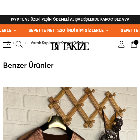
1999 TL VE ÜZERİ PEŞİN ÖDEMELİ ALIŞVERİŞLERDE KARGO BEDAVA
LE •
SEPETTE NET %20 İNDİRİM SİZLERLE •
SEPETTE NET 
Varak Kaplamalı Kazak (Dore)
Benzer Ürünler