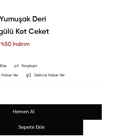
ı Yumuşak Deri
zgülü Kot Ceket
%
50
İndirim
Ekle
Karşılaştır
 Haber Ver
Gelince Haber Ver