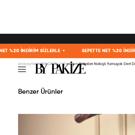
SİZLERLE •
SEPETTE NET %20 İNDİRİM SİZLERLE •
Anasayfa
DIŞ GİYİM
Ceket
Yakaları Nakışlı Yumuşak Deri D
Benzer Ürünler