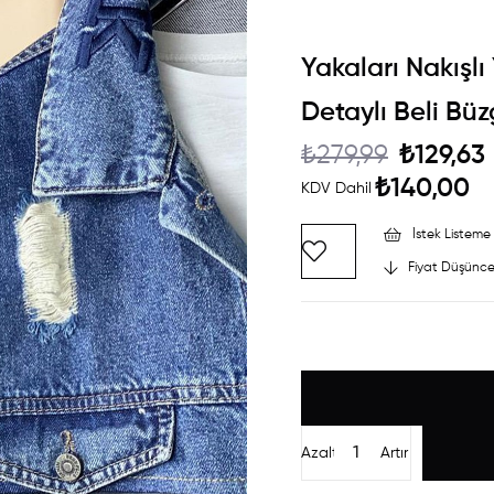
Yakaları Nakışl
Detaylı Beli Bü
₺279,99
₺129,63
₺140,00
KDV Dahil
İstek Listeme 
Fiyat Düşünce
Azalt
Artır