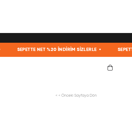
ET %20 İNDİRİM SİZLERLE •
SEPETTE NET %20 İNDİR
< < Önceki Sayfaya Dön