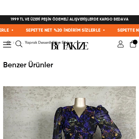
1999 TL VE ÜZERİ PEŞİN ÖDEMELİ ALIŞVERİŞLERDE KARGO BEDAVA
E •
SEPETTE NET %20 İNDİRİM SİZLERLE •
SEPETTE NET %
Yaprak Desenli Şifon Elbise
Benzer Ürünler