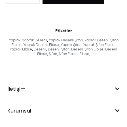
Etiketler
Yaprak
,
Yaprak Desenli
,
Yaprak Desenli Şifon
,
Yaprak Desenli Şifon
Elbise
,
Yaprak Desenli Elbise
,
Yaprak Şifon
,
Yaprak Şifon Elbise
,
Yaprak Elbise
,
Desenli
,
Desenli Şifon
,
Desenli Şifon Elbise
,
Desenli
Elbise
,
Şifon
,
Şifon Elbise
,
Elbise
,
İletişim
WhatsApp Destek
Kurumsal
+90 545 550 49 88