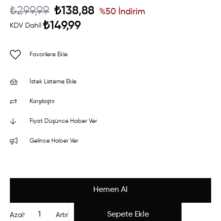
₺299,99
₺138,88
%
50
İndirim
₺149,99
KDV Dahil
Favorilere Ekle
İstek Listeme Ekle
Karşılaştır
Fiyat Düşünce Haber Ver
Gelince Haber Ver
Azalt
Artır