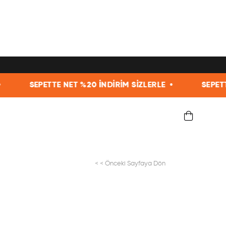
ET %20 İNDİRİM SİZLERLE •
SEPETTE NET %20 İNDİR
< < Önceki Sayfaya Dön