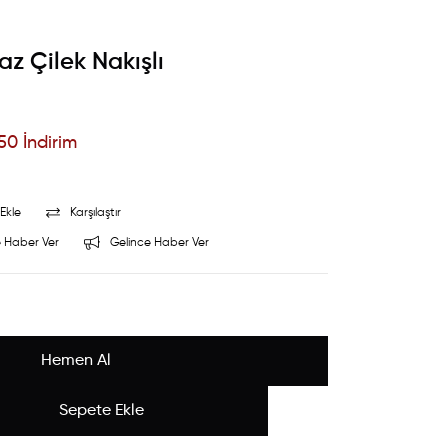
az Çilek Nakışlı
50
İndirim
Ekle
Karşılaştır
 Haber Ver
Gelince Haber Ver