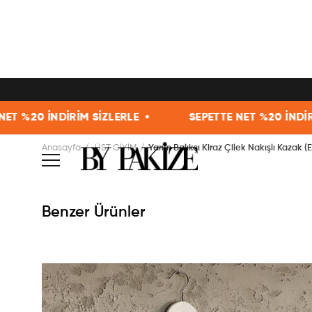
SİZLERLE •
SEPETTE NET %20 İNDİRİM SİZLERLE •
Anasayfa
ÜST GİYİM
Yarım Balıkçı Kiraz Çilek Nakışlı Kazak (E
Benzer Ürünler