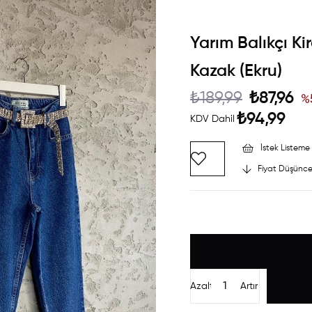
Yarım Balıkçı Kir
Kazak (Ekru)
₺189,99
₺87,96
%
₺94,99
KDV Dahil
İstek Listeme 
Fiyat Düşünce
Azalt
Artır