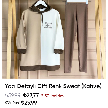
Yazı Detaylı Çift Renk Sweat (Kahve)
₺59,99
₺27,77
%
50
İndirim
₺29,99
KDV Dahil