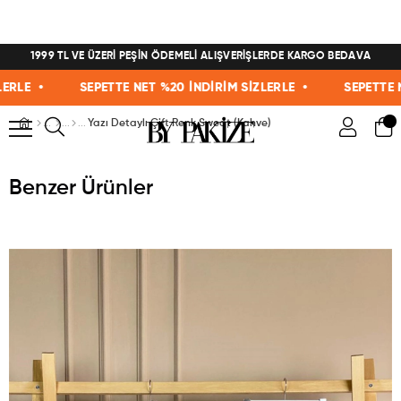
1999 TL VE ÜZERİ PEŞİN ÖDEMELİ ALIŞVERİŞLERDE KARGO BEDAVA
E •
SEPETTE NET %20 İNDİRİM SİZLERLE •
SEPETTE NET 
Yazı Detaylı Çift Renk Sweat (Kahve)
Benzer Ürünler