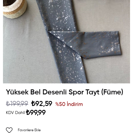
Yüksek Bel Desenli Spor Tayt (Füme)
₺199,99
₺92,59
%
50
İndirim
₺99,99
KDV Dahil
Favorilere Ekle