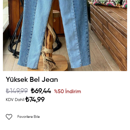
Yüksek Bel Jean
₺149,99
₺69,44
%
50
İndirim
₺74,99
KDV Dahil
Favorilere Ekle