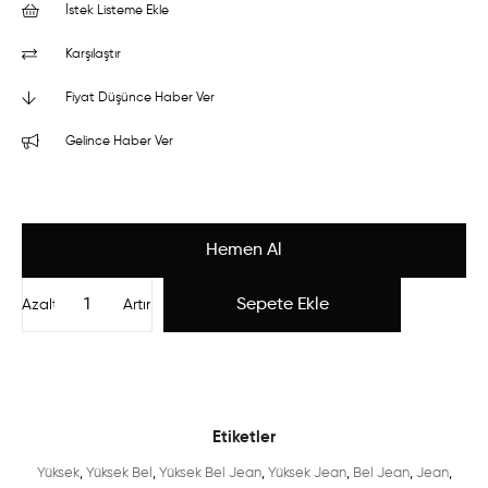
İstek Listeme Ekle
Karşılaştır
Fiyat Düşünce Haber Ver
Gelince Haber Ver
Azalt
Artır
Etiketler
Yüksek
,
Yüksek Bel
,
Yüksek Bel Jean
,
Yüksek Jean
,
Bel Jean
,
Jean
,