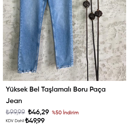
Yüksek Bel Taşlamalı Boru Paça
Jean
₺99,99
₺46,29
%
50
İndirim
₺49,99
KDV Dahil