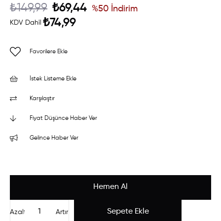
₺149,99
₺69,44
%
50
İndirim
₺74,99
KDV Dahil
Favorilere Ekle
İstek Listeme Ekle
Karşılaştır
Fiyat Düşünce Haber Ver
Gelince Haber Ver
Azalt
Artır