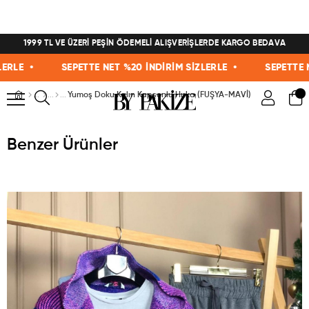
1999 TL VE ÜZERİ PEŞİN ÖDEMELİ ALIŞVERİŞLERDE KARGO BEDAVA
E •
SEPETTE NET %20 İNDİRİM SİZLERLE •
SEPETTE NET 
Yumoş Doku Kalın Kapşonlu Hırka (FUŞYA-MAVİ)
Benzer Ürünler