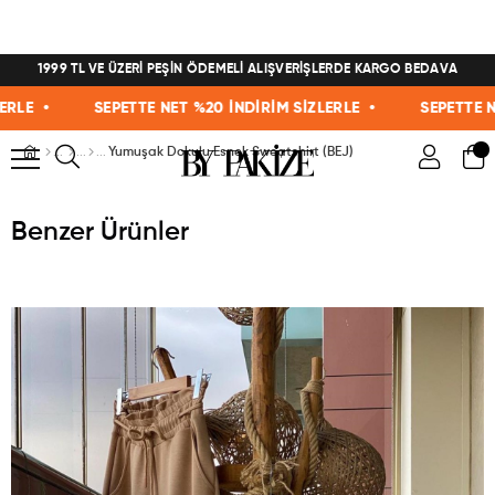
1999 TL VE ÜZERİ PEŞİN ÖDEMELİ ALIŞVERİŞLERDE KARGO BEDAVA
E •
SEPETTE NET %20 İNDİRİM SİZLERLE •
SEPETTE NET %
Yumuşak Dokulu Esnek Sweatshirt (BEJ)
Benzer Ürünler