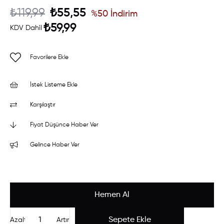
₺119,99
₺55,55
%
50
İndirim
₺59,99
KDV Dahil
Favorilere Ekle
İstek Listeme Ekle
Karşılaştır
Fiyat Düşünce Haber Ver
Gelince Haber Ver
Azalt
Artır