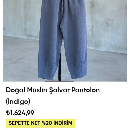
Doğal Müslin Şalvar Pantolon
(İndigo)
₺1.624,99
SEPETTE NET %20 İNDİRİM