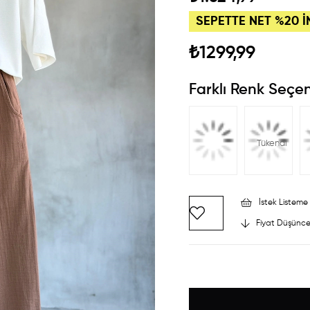
SEPETTE NET %20 İ
₺1299,99
Farklı Renk Seçen
Tükendi
İstek Listeme 
Fiyat Düşünce