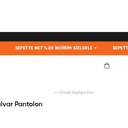
NDİRİM SİZLERLE •
SEPETTE NET %20 İNDİRİM SİZLE
< < Önceki Sayfaya Dön
lvar Pantolon