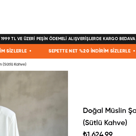
1999 TL VE ÜZERİ PEŞİN ÖDEMELİ ALIŞVERİŞLERDE KARGO BEDAVA
TTE NET %20 İNDİRİM SİZLERLE •
SEPETTE NET %20 İ
n (Sütlü Kahve)
Doğal Müslin Şa
(Sütlü Kahve)
₺1.624,99