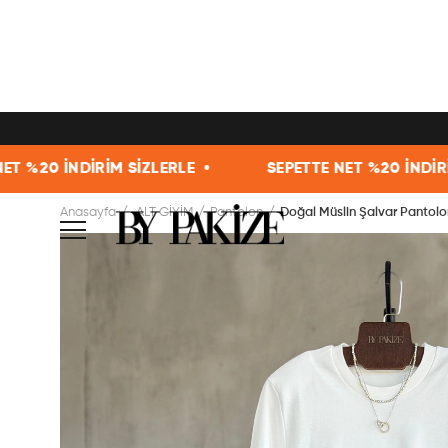
 •
SEPETTE NET %20 İNDİRİM SİZLERLE •
SEPE
Anasayfa
ALT GİYİM
Pantolon
Doğal Müslin Şalvar Pantolo